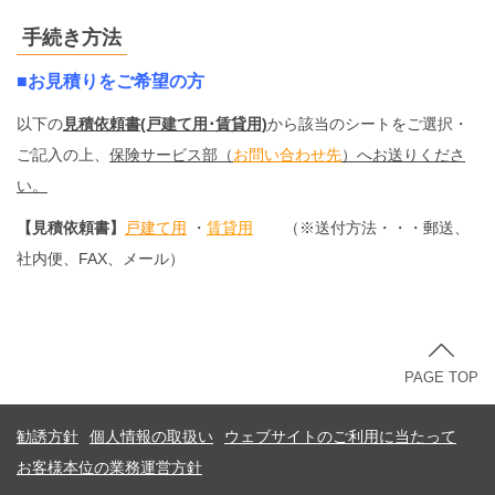
手続き方法
■
お見積りをご希望の方
以下の
見積依頼書(戸建て用･賃貸用)
から該当のシートをご選択・
ご
記入の上、
保険サービス部（
お問い合わせ先
）へお送りくださ
い。
【見積依頼書】
戸建て用
・
賃貸用
（※送付方法・・・郵送、
社内便、FAX、メール）
PAGE TOP
勧誘方針
個人情報の取扱い
ウェブサイトのご利用に当たって
お客様本位の業務運営方針